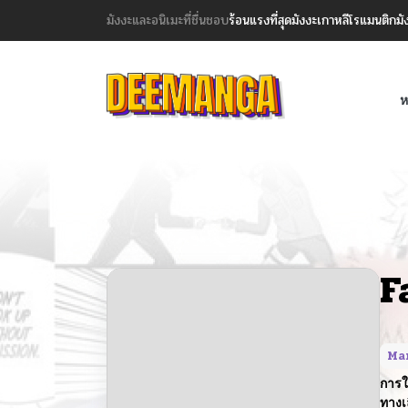
มังงะและอนิเมะที่ชื่นชอบ
ร้อนแรงที่สุด
มังงะเกาหลี
โรแมนติก
มั
ห
F
Ma
การใ
ทางเ