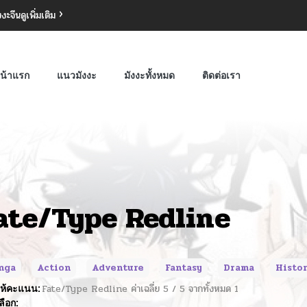
งงะจีน
ดูเพิ่มเติม
น้าแรก
แนวมังงะ
มังงะทั้งหมด
ติดต่อเรา
ate/Type Redline
nga
Action
Adventure
Fantasy
Drama
Histor
ห้คะแนน:
Fate/Type Redline
ค่าเฉลี่ย
5
/
5
จากทั้งหมด
1
ลือก: