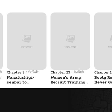
04/22/2025
04/22/2025
04/22/2025
04/22/2025
้ว
1 วันที่แล้ว
1 วันที่แล้ว
Chapter 1
Chapter 23
Chapter 
05/10/2025
s
Nanafushigi-
Women’s Army
Booty Ro
senpai to
Recruit Training
Never G
Tetsujin-kun
Center
Without 
04/22/2025
04/11/2025