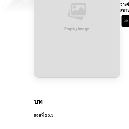
วางจ
สถา
อ่
บท
ตอนที่ 25.1