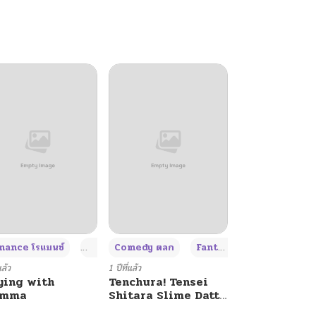
+4
+4
+3
ance โรแมนซ์
Adult ผู้ใหญ่
Comedy ตลก
Fantasy แฟนตาซี
แล้ว
1 ปีที่แล้ว
ying with
Tenchura! Tensei
umma
Shitara Slime Datta
Ken