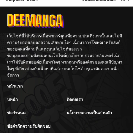
Surpasses His
Vacation By
Previous Life
Hayashiya
จักรพรรดิเทพดาบ
ผงาดเหนือชาติภพ
เว็บไซต์นี้ให้บริการเนื้อหาการ์ตูนเพื่อความบันเทิงเท่านั้นและไม่มี
ความรับผิดชอบต่อความเสียหายใดๆ เนื้อหาการโฆษณาหรือลิงก์
ของบุคคลที่สามที่แสดงบนเว็บไซต์ของเรา
ข้อมูลและภาพทั้งหมดบนเว็บไซต์ถูกเก็บรวบรวมจากอินเทอร์เน็ต
เราไม่รับผิดชอบต่อเนื้อหาใดๆ หากคุณหรือองค์กรของคุณมีปัญหา
ใดๆ ที่เกี่ยวข้องกับเนื้อหาที่แสดงบนเว็บไซต์ กรุณาติดต่อเราเพื่อ
จัดการ
หน้าแรก
บทนำ
ติดต่อเรา
ข้อกำหนด
นโยบายความเป็นส่วนตัว
ข้อจำกัดความรับผิดชอบ