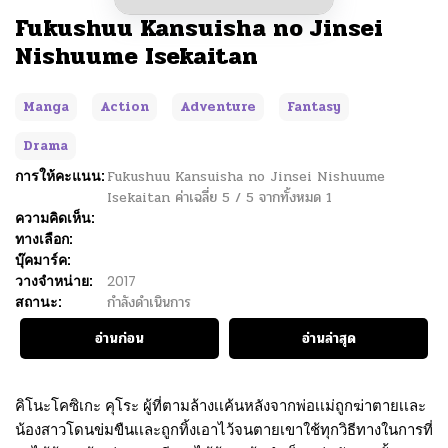
Fukushuu Kansuisha no Jinsei
Nishuume Isekaitan
Manga
Action
Adventure
Fantasy
Drama
การให้คะแนน:
Fukushuu Kansuisha no Jinsei Nishuume
Isekaitan
ค่าเฉลี่ย
5
/
5
จากทั้งหมด
1
ความคิดเห็น:
ทางเลือก:
บุ๊คมาร์ค:
วางจำหน่าย:
2017
สถานะ:
กำลังดำเนินการ
อ่านก่อน
อ่านล่าสุด
คิโนะโคซิเกะ คุโระ ผู้ที่ตามล้างเเค้นหลังจากพ่อเเม่ถูกฆ่าตายเเละ
น้องสาวโดนข่มขืนเเละถูกทิ้งเอาไว้จนตายเขาใช้ทุกวิธีทางในการที่