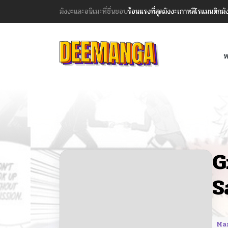
มังงะและอนิเมะที่ชื่นชอบ
ร้อนแรงที่สุด
มังงะเกาหลี
โรแมนติก
มั
ห
G
S
Ma