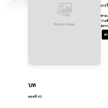
การใ
ทางเ
วางจ
สถา
อ่
บท
ตอนที่ 63