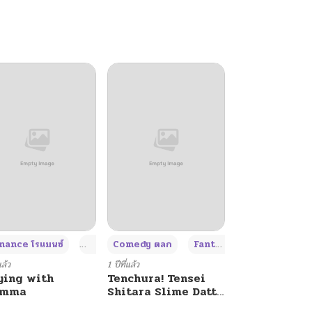
+4
+4
+3
ance โรแมนซ์
Adult ผู้ใหญ่
Comedy ตลก
Fantasy แฟนตาซี
แล้ว
1 ปีที่แล้ว
ying with
Tenchura! Tensei
umma
Shitara Slime Datta
Ken