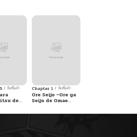
1 วันที่แล้ว
1 วันที่แล้ว
5
Chapter 1
ara
Ore Seijo ~Ore ga
itsu de
Seijo de Omae
Akuyaku Reijou
Saikyou Tag
Otome Game
Kanzen Kouryaku
Itashimasu wa~