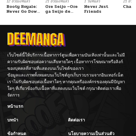
12 ชั่วโมงที่แล้ว
21 ชั่วโมงที่แล้ว
1 วันที่แล้ว
21 ชั่วโม
Booty Royale:
Ore Seijo ~Ore
Never Just
Chang
Never Go Down
ga Seijo de
Friends
ตอนที่ 102
04/01/2026
Without A
Omae Akuyaku
Fight!
Reijou Saikyou
Tag Otome
Game Kanzen
ตอนที่ 101
04/01/2026
Kouryaku
Itashimasu wa~
ตอนที่ 100
04/01/2026
เว็บไซต์นี้ให้บริการเนื้อหาการ์ตูนเพื่อความบันเทิงเท่านั้นและไม่มี
ความรับผิดชอบต่อความเสียหายใดๆ เนื้อหาการโฆษณาหรือลิงก์
ตอนที่ 99
03/18/2026
ของบุคคลที่สามที่แสดงบนเว็บไซต์ของเรา
ข้อมูลและภาพทั้งหมดบนเว็บไซต์ถูกเก็บรวบรวมจากอินเทอร์เน็ต
ตอนที่ 98
เราไม่รับผิดชอบต่อเนื้อหาใดๆ หากคุณหรือองค์กรของคุณมีปัญหา
03/18/2026
ใดๆ ที่เกี่ยวข้องกับเนื้อหาที่แสดงบนเว็บไซต์ กรุณาติดต่อเราเพื่อ
จัดการ
ตอนที่ 97
03/11/2026
หน้าแรก
ตอนที่ 96
03/11/2026
บทนำ
ติดต่อเรา
ตอนที่ 95
03/05/2026
ข้อกำหนด
นโยบายความเป็นส่วนตัว