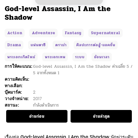
God-level Assassin, I Am the
Shadow
Action
Adventure
Fantasy
Supernatural
Drama
แฟนตาซี
ดราม่า
ศิลปะการต่อสู้-แอคชั่น
พระเอกเกิดใหม่
พระเอกเทพ
ระบบ
ย้อนเวลา
การให้คะแนน:
God-level Assassin, I Am the Shadow
ค่าเฉลี่ย
5
/
5
จากทั้งหมด
1
ความคิดเห็น:
ทางเลือก:
บุ๊คมาร์ค:
2
วางจำหน่าย:
2017
สถานะ:
กำลังดำเนินการ
อ่านก่อน
อ่านล่าสุด
เรื่องย่อ God-level Assassin, I Am the Shadow นักฆ่าระดับ