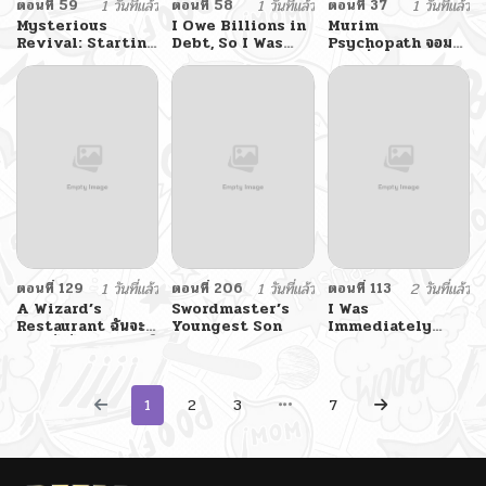
ตอนที่ 59
1 วันที่แล้ว
ตอนที่ 58
1 วันที่แล้ว
ตอนที่ 37
1 วันที่แล้ว
Mysterious
I Owe Billions in
Murim
Revival: Starting
Debt, So I Was
Psychopath จอม
With a Trillion
Forced to Work
มารคลั่งแห่งยุทธภพ
Ghost Coins
for an Evil God
อาถรรพ์ฟื้นคืน : เริ่ม
ต้นด้วยเงินผีหมื่นล้าน
ล้าน
ตอนที่ 129
1 วันที่แล้ว
ตอนที่ 206
1 วันที่แล้ว
ตอนที่ 113
2 วันที่แล้ว
A Wizard’s
Swordmaster’s
I Was
Restaurant ฉันจะ
Youngest Son
Immediately
เป็นให้ได้เลยมาสเตอร์
Mistaken for a
เชฟในต่างโลก
Monster Genius
Actor
1
2
3
7