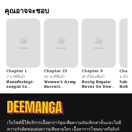
คุณอาจจะชอบ
Chapter 1
Chapter 23
Chapter 9
Chapt
3 นาทีที่แล้ว
45 นาทีที่แล้ว
16 ชั่วโมงที่แล้ว
4 ชั่วโมง
Nanafushigi-
Women’s Army
Booty Royale:
Sabor
senpai to
Recruit
Never Go Down
Hoken
Tetsujin-kun
Training
Without A
de Do
Center
Fight!
เว็บไซต์นี้ให้บริการเนื้อหาการ์ตูนเพื่อความบันเทิงเท่านั้นและไม่มี
ความรับผิดชอบต่อความเสียหายใดๆ เนื้อหาการโฆษณาหรือลิงก์