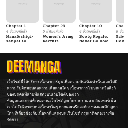
Chapter 1
Chapter 23
Chapter 10
Chapt
4 ชั่วโมงที่แล้ว
5 ชั่วโมงที่แล้ว
4 ชั่วโมงที่แล้ว
8 ชั่วโมง
Nanafushigi-
Women’s Army
Booty Royale:
Sabor
senpai to
Recruit
Never Go Down
Hoken
Tetsujin-kun
Training
Without A
de Do
Center
Fight!
เว็บไซต์นี้ให้บริการเนื้อหาการ์ตูนเพื่อความบันเทิงเท่านั้นและไม่มี
ความรับผิดชอบต่อความเสียหายใดๆ เนื้อหาการโฆษณาหรือลิงก์
ของบุคคลที่สามที่แสดงบนเว็บไซต์ของเรา
ข้อมูลและภาพทั้งหมดบนเว็บไซต์ถูกเก็บรวบรวมจากอินเทอร์เน็ต
เราไม่รับผิดชอบต่อเนื้อหาใดๆ หากคุณหรือองค์กรของคุณมีปัญหา
ใดๆ ที่เกี่ยวข้องกับเนื้อหาที่แสดงบนเว็บไซต์ กรุณาติดต่อเราเพื่อ
จัดการ