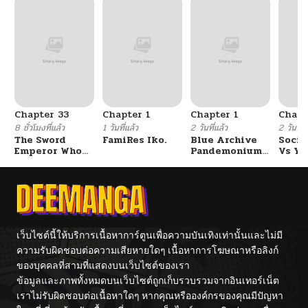
ตอนที่ 12
07/02/2026
ตอนที่ 11
07/02/2026
ตอนที่ 10
07/01/2026
Chapter 33
Chapter 1
Chapter 1
Chapt
ตอนที่ 9
07/01/2026
8 ชั่วโมงที่แล้ว
1 วันที่แล้ว
2 วันที่แล้ว
2 วันที่แ
The Sword
FamiRes Iko.
Blue Archive
Socia
Emperor Who
Pandemonium
Vs Yu
ตอนที่ 8
07/01/2026
Surpasses His
Vacation By
Previous Life
Hayashiya
จักรพรรดิเทพดาบ
ผงาดเหนือชาติภพ
ตอนที่ 7
07/01/2026
ตอนที่ 6
07/01/2026
เว็บไซต์นี้ให้บริการเนื้อหาการ์ตูนเพื่อความบันเทิงเท่านั้นและไม่มี
ความรับผิดชอบต่อความเสียหายใดๆ เนื้อหาการโฆษณาหรือลิงก์
ของบุคคลที่สามที่แสดงบนเว็บไซต์ของเรา
ตอนที่ 5
07/01/2026
ข้อมูลและภาพทั้งหมดบนเว็บไซต์ถูกเก็บรวบรวมจากอินเทอร์เน็ต
เราไม่รับผิดชอบต่อเนื้อหาใดๆ หากคุณหรือองค์กรของคุณมีปัญหา