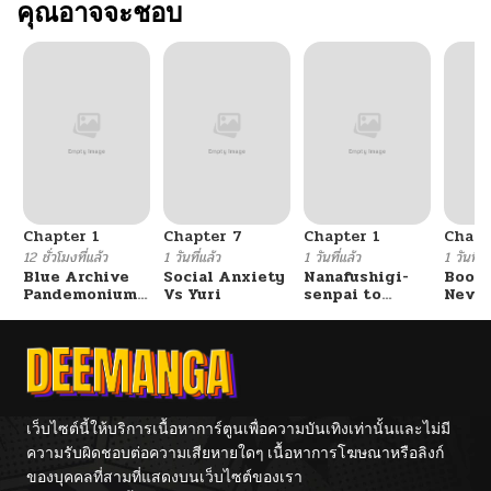
คุณอาจจะชอบ
Chapter 1
Chapter 7
Chapter 1
Chapt
12 ชั่วโมงที่แล้ว
1 วันที่แล้ว
1 วันที่แล้ว
1 วันที่แ
Blue Archive
Social Anxiety
Nanafushigi-
Booty
Pandemonium
Vs Yuri
senpai to
Never
Vacation By
Tetsujin-kun
With
Hayashiya
Fight
เว็บไซต์นี้ให้บริการเนื้อหาการ์ตูนเพื่อความบันเทิงเท่านั้นและไม่มี
ความรับผิดชอบต่อความเสียหายใดๆ เนื้อหาการโฆษณาหรือลิงก์
ของบุคคลที่สามที่แสดงบนเว็บไซต์ของเรา