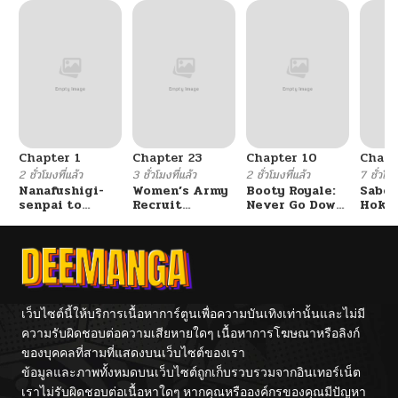
Chapter 1
Chapter 23
Chapter 10
Chapt
2 ชั่วโมงที่แล้ว
3 ชั่วโมงที่แล้ว
2 ชั่วโมงที่แล้ว
7 ชั่วโมง
Nanafushigi-
Women’s Army
Booty Royale:
Sabor
senpai to
Recruit
Never Go Down
Hoken
Tetsujin-kun
Training
Without A
de Do
Center
Fight!
เว็บไซต์นี้ให้บริการเนื้อหาการ์ตูนเพื่อความบันเทิงเท่านั้นและไม่มี
ความรับผิดชอบต่อความเสียหายใดๆ เนื้อหาการโฆษณาหรือลิงก์
ของบุคคลที่สามที่แสดงบนเว็บไซต์ของเรา
ข้อมูลและภาพทั้งหมดบนเว็บไซต์ถูกเก็บรวบรวมจากอินเทอร์เน็ต
เราไม่รับผิดชอบต่อเนื้อหาใดๆ หากคุณหรือองค์กรของคุณมีปัญหา