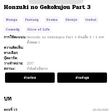
Honzuki no Gekokujou Part 3
Manga
Fantasy
Drama
Shoujo
Isekai
Comedy
Slice of Life
การให้คะแนน:
Honzuki no Gekokujou Part 3
ค่าเฉลี่ย
5
/
5
จาก
ทั้งหมด
1
ความคิดเห็น:
ทางเลือก:
บุ๊คมาร์ค:
วางจำหน่าย:
2017
สถานะ:
กำลังดำเนินการ
อ่านก่อน
อ่านล่าสุด
บท
ตอนที่ 15
05/24/2026