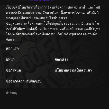
ตอนที่ 57
10/07/2025
เว็บไซต์นี้ให้บริการเนื้อหาการ์ตูนเพื่อความบันเทิงเท่านั้นและไม่มี
ความรับผิดชอบต่อความเสียหายใดๆ เนื้อหาการโฆษณาหรือลิงก์
ของบุคคลที่สามที่แสดงบนเว็บไซต์ของเรา
ตอนที่ 56
09/20/2025
ข้อมูลและภาพทั้งหมดบนเว็บไซต์ถูกเก็บรวบรวมจากอินเทอร์เน็ต
เราไม่รับผิดชอบต่อเนื้อหาใดๆ หากคุณหรือองค์กรของคุณมีปัญหา
ตอนที่ 55
09/20/2025
ใดๆ ที่เกี่ยวข้องกับเนื้อหาที่แสดงบนเว็บไซต์ กรุณาติดต่อเราเพื่อ
จัดการ
ตอนที่ 54
09/20/2025
หน้าแรก
บทนำ
ติดต่อเรา
ตอนที่ 53
08/28/2025
ข้อกำหนด
นโยบายความเป็นส่วนตัว
ตอนที่ 52
08/21/2025
ข้อจำกัดความรับผิดชอบ
ตอนที่ 51
08/15/2025
คำสำคัญ
ตอนที่ 50
08/15/2025