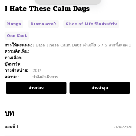
I Hate These Calm Days
Manga
Drama ดราม่า
Slice of Life ชีวิตประจำวัน
One Shot
การให้คะแนน:
I Hate These Calm Days
ค่าเฉลี่ย
5
/
5
จากทั้งหมด
1
ความคิดเห็น:
ทางเลือก:
บุ๊คมาร์ค:
วางจำหน่าย:
2017
สถานะ:
กำลังดำเนินการ
อ่านก่อน
อ่านล่าสุด
บท
ตอนที่ 1
11/18/2024