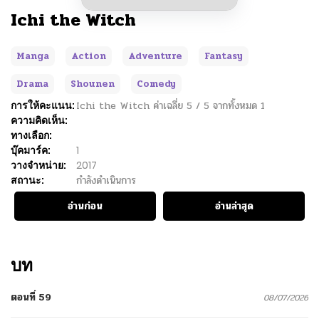
Ichi the Witch
Manga
Action
Adventure
Fantasy
Drama
Shounen
Comedy
การให้คะแนน:
Ichi the Witch
ค่าเฉลี่ย
5
/
5
จากทั้งหมด
1
ความคิดเห็น:
ทางเลือก:
บุ๊คมาร์ค:
1
วางจำหน่าย:
2017
สถานะ:
กำลังดำเนินการ
อ่านก่อน
อ่านล่าสุด
บท
ตอนที่ 59
08/07/2026