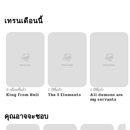
ตอนที่ 42
06/16/2026
ตอนที่ 41
เทรนเดือนนี้
06/16/2026
ตอนที่ 40
06/16/2026
ตอนที่ 39
06/16/2026
ตอนที่ 38
06/16/2026
ตอนที่ 37
06/16/2026
6 เดือนที่แล้ว
1 ปีที่แล้ว
1 ปีที่แล้ว
King From Hell
The 5 Elements
All demons are
ตอนที่ 36
06/16/2026
my servants
ตอนที่ 35
คุณอาจจะชอบ
06/16/2026