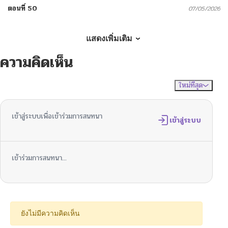
ตอนที่ 50
07/05/2026
ตอนที่ 49
07/01/2026
แสดงเพิ่มเติม
ความคิดเห็น
ตอนที่ 48
06/29/2026
ใหม่ที่สุด
ไม่มีความคิดเห็น
จัดเรียงตาม
ตอนที่ 47
06/28/2026
เข้าสู่ระบบเพื่อเข้าร่วมการสนทนา
ตอนที่ 46
เข้าสู่ระบบ
06/24/2026
ตอนที่ 45
06/23/2026
เข้าร่วมการสนทนา...
ตอนที่ 44
06/17/2026
ตอนที่ 43
06/16/2026
ยังไม่มีความคิดเห็น