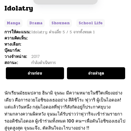
Idolatry
Manga
Drama
Shounen
School Life
การให้คะแนน:
Idolatry
ค่าเฉลี่ย
5
/
5
จากทั้งหมด
1
ความคิดเห็น:
ทางเลือก:
บุ๊คมาร์ค:
วางจำหน่าย:
2017
สถานะ:
กำลังดำเนินการ
อ่านก่อน
อ่านล่าสุด
นักเรียนมัธยมปลาย ฮินามิ จุนนะ มีความหมายในชีวิตเพียงอย่าง
เดียว คือการอวยโอชิของเธออย่าง สึคิชิโระ ฟุวาริ ผู้เป็นไอดอล!
แต่แล้ววันหนึ่ง กลุ่มไอดอลที่ฟุวาริสังกัดอยู่ก็ประกาศยุบวง
ท่ามกลางความผิดหวัง จุนนะได้รับข่าวว่าฟุวาริจะเข้าร่วมรายกา
รออดิชันไอดอล ผู้เข้าร่วมทั้งหมด 100 คน—เพื่อดันโอชิของเธอไป
สู่จุดสูงสุด จุนนะจึง.. ตัดสินใจอะไรบางอย่าง !!