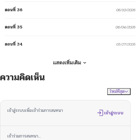
ตอนที่ 36
06/10/2026
ตอนที่ 35
06/04/2026
ตอนที่ 34
05/27/2026
ตอนที่ 33
05/22/2026
แสดงเพิ่มเติม
ความคิดเห็น
ตอนที่ 32
05/16/2026
ใหม่ที่สุด
ไม่มีความคิดเห็น
จัดเรียงตาม
ตอนที่ 31
05/08/2026
เข้าสู่ระบบเพื่อเข้าร่วมการสนทนา
ตอนที่ 30
เข้าสู่ระบบ
04/29/2026
ตอนที่ 29
04/23/2026
เข้าร่วมการสนทนา...