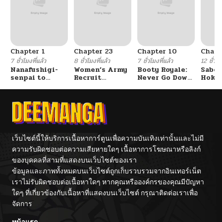
Chapter 1
Chapter 23
Chapter 10
Chapt
7 ชั่วโมงที่แล้ว
8 ชั่วโมงที่แล้ว
7 ชั่วโมงที่แล้ว
12 ชั่วโม
Nanafushigi-
Women’s Army
Booty Royale:
Sabor
senpai to
Recruit
Never Go Down
Hoken
Tetsujin-kun
Training
Without A
de Do
Center
Fight!
เว็บไซต์นี้ให้บริการเนื้อหาการ์ตูนเพื่อความบันเทิงเท่านั้นและไม่มี
ความรับผิดชอบต่อความเสียหายใดๆ เนื้อหาการโฆษณาหรือลิงก์
ของบุคคลที่สามที่แสดงบนเว็บไซต์ของเรา
ข้อมูลและภาพทั้งหมดบนเว็บไซต์ถูกเก็บรวบรวมจากอินเทอร์เน็ต
เราไม่รับผิดชอบต่อเนื้อหาใดๆ หากคุณหรือองค์กรของคุณมีปัญหา
ใดๆ ที่เกี่ยวข้องกับเนื้อหาที่แสดงบนเว็บไซต์ กรุณาติดต่อเราเพื่อ
จัดการ