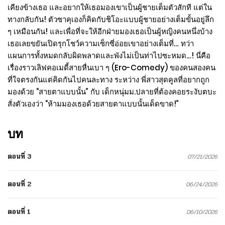
เคียงข้างเธอ และอยากให้เธอมองเขาเป็นผู้ชายเต็มตัวสักที แต่ใน
ทางกลับกัน! ตัวซาคุเองก็คิดกับชิโอะแบบผู้ชายอย่างเต็มขั้นอยู่ลึก
ๆ เหมือนกัน! และเพื่อที่จะให้อีกฝ่ายมองเธอเป็นผู้หญิงคนหนึ่งบ้าง
เธอเลยขยันเปิดรุกโชว์ความเซ็กซี่อ่อยเขาอย่างเต็มที่… ทว่า
แผนการทั้งหมดกลับผิดพลาดและพังไม่เป็นท่าไปซะหมด…! นี่คือ
เรื่องราวเลิฟคอเมดี้สายหื่นเบา ๆ (Ero-Comedy) ของคนสองคน
ที่ใจตรงกันแต่คิดกันไปคนละทาง ระหว่าง พี่สาวสุดคูลที่อยากถูก
มองด้วย “สายตาแบบนั้น” กับ เด็กหนุ่มม.ปลายที่ต้องคอยระงับตบะ
สั่งตัวเองว่า “ห้ามมองเธอด้วยสายตาแบบนั้นเด็ดขาด!”
บท
ตอนที่ 3
07/21/2026
ตอนที่ 2
06/24/2026
ตอนที่ 1
06/10/2026