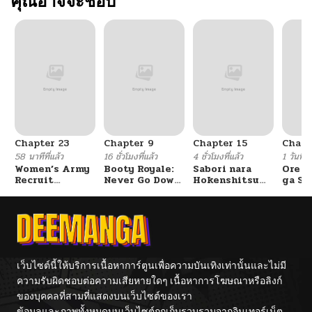
คุณอาจจะชอบ
Chapter 23
Chapter 9
Chapter 15
Chapt
58 นาทีที่แล้ว
16 ชั่วโมงที่แล้ว
4 ชั่วโมงที่แล้ว
1 วันที่แ
Women’s Army
Booty Royale:
Sabori nara
Ore S
Recruit
Never Go Down
Hokenshitsu
ga Se
Training
Without A
de Douzo?
Omae
Center
Fight!
Reijo
Tag 
Game
Kour
Itash
เว็บไซต์นี้ให้บริการเนื้อหาการ์ตูนเพื่อความบันเทิงเท่านั้นและไม่มี
ความรับผิดชอบต่อความเสียหายใดๆ เนื้อหาการโฆษณาหรือลิงก์
ของบุคคลที่สามที่แสดงบนเว็บไซต์ของเรา
ข้อมูลและภาพทั้งหมดบนเว็บไซต์ถูกเก็บรวบรวมจากอินเทอร์เน็ต