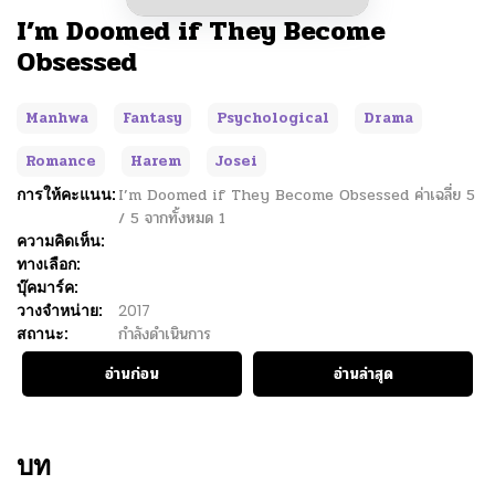
I’m Doomed if They Become
Obsessed
Manhwa
Fantasy
Psychological
Drama
Romance
Harem
Josei
การให้คะแนน:
I’m Doomed if They Become Obsessed
ค่าเฉลี่ย
5
/
5
จากทั้งหมด
1
ความคิดเห็น:
ทางเลือก:
บุ๊คมาร์ค:
วางจำหน่าย:
2017
สถานะ:
กำลังดำเนินการ
อ่านก่อน
อ่านล่าสุด
บท