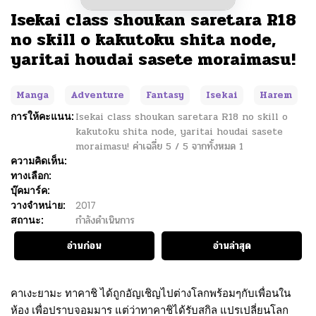
Isekai class shoukan saretara R18
no skill o kakutoku shita node,
yaritai houdai sasete moraimasu!
Manga
Adventure
Fantasy
Isekai
Harem
การให้คะแนน:
Isekai class shoukan saretara R18 no skill o
kakutoku shita node, yaritai houdai sasete
moraimasu!
ค่าเฉลี่ย
5
/
5
จากทั้งหมด
1
ความคิดเห็น:
ทางเลือก:
บุ๊คมาร์ค:
วางจำหน่าย:
2017
สถานะ:
กำลังดำเนินการ
อ่านก่อน
อ่านล่าสุด
คาเงะยามะ ทาคาชิ ได้ถูกอัญเชิญไปต่างโลกพร้อมๆกับเพื่อนใน
ห้อง เพื่อปราบจอมมาร แต่ว่าทาคาชิได้รับสกิล แปรเปลี่ยนโลก