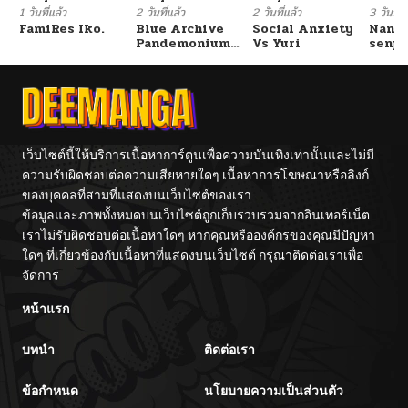
ตอนที่ 1
10/24/2024
1 วันที่แล้ว
2 วันที่แล้ว
2 วันที่แล้ว
3 วันที่แ
FamiRes Iko.
Blue Archive
Social Anxiety
Nanaf
Pandemonium
Vs Yuri
senpa
Vacation By
Tetsu
Hayashiya
เว็บไซต์นี้ให้บริการเนื้อหาการ์ตูนเพื่อความบันเทิงเท่านั้นและไม่มี
ความรับผิดชอบต่อความเสียหายใดๆ เนื้อหาการโฆษณาหรือลิงก์
ของบุคคลที่สามที่แสดงบนเว็บไซต์ของเรา
ข้อมูลและภาพทั้งหมดบนเว็บไซต์ถูกเก็บรวบรวมจากอินเทอร์เน็ต
เราไม่รับผิดชอบต่อเนื้อหาใดๆ หากคุณหรือองค์กรของคุณมีปัญหา
ใดๆ ที่เกี่ยวข้องกับเนื้อหาที่แสดงบนเว็บไซต์ กรุณาติดต่อเราเพื่อ
จัดการ
หน้าแรก
บทนำ
ติดต่อเรา
ข้อกำหนด
นโยบายความเป็นส่วนตัว