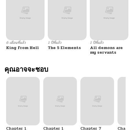
ตอนที่ 9
10/24/2024
ตอนที่ 8
10/24/2024
ตอนที่ 7
10/24/2024
6 เดือนที่แล้ว
1 ปีที่แล้ว
1 ปีที่แล้ว
King From Hell
The 5 Elements
All demons are
ตอนที่ 6
10/24/2024
my servants
ตอนที่ 5
คุณอาจจะชอบ
10/24/2024
ตอนที่ 4
10/24/2024
ตอนที่ 3
10/24/2024
ตอนที่ 2
10/24/2024
Chapter 1
Chapter 1
Chapter 7
Chapt