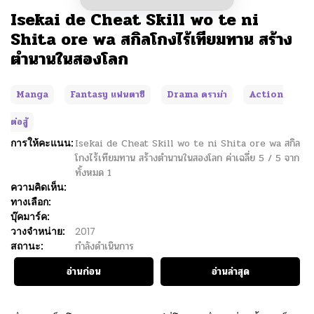
Isekai de Cheat Skill wo te ni
Shita ore wa สกิลโกงไร้เทียมทาน สร้าง
ตำนานในสองโลก
Manga
Fantasy แฟนตาซี
Drama ดราม่า
Action
ต่อสู้
การให้คะแนน:
Isekai de Cheat Skill wo te ni Shita ore wa สกิล
โกงไร้เทียมทาน สร้างตำนานในสองโลก
ค่าเฉลี่ย
5
/
5
จาก
ทั้งหมด
1
ความคิดเห็น:
ทางเลือก:
บุ๊คมาร์ค:
วางจำหน่าย:
2017
สถานะ:
กำลังดำเนินการ
อ่านก่อน
อ่านล่าสุด