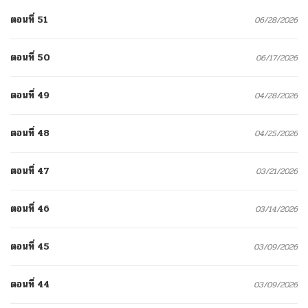
ตอนที่ 51
06/28/2026
ตอนที่ 50
06/17/2026
ตอนที่ 49
04/28/2026
ตอนที่ 48
04/25/2026
ตอนที่ 47
03/21/2026
ตอนที่ 46
03/14/2026
ตอนที่ 45
03/09/2026
ตอนที่ 44
03/09/2026