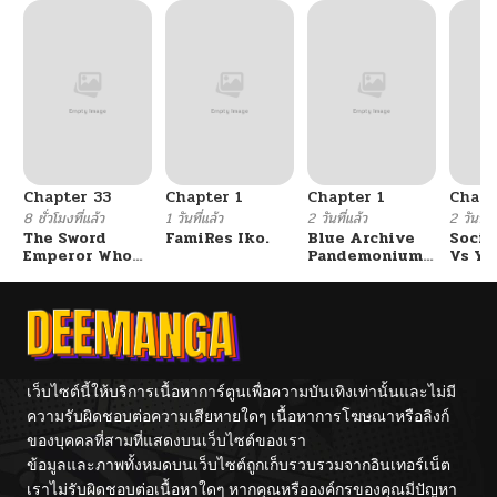
Chapter 33
Chapter 1
Chapter 1
Chapt
8 ชั่วโมงที่แล้ว
1 วันที่แล้ว
2 วันที่แล้ว
2 วันที่แ
The Sword
FamiRes Iko.
Blue Archive
Socia
Emperor Who
Pandemonium
Vs Yu
Surpasses His
Vacation By
Previous Life
Hayashiya
จักรพรรดิเทพดาบ
ผงาดเหนือชาติภพ
เว็บไซต์นี้ให้บริการเนื้อหาการ์ตูนเพื่อความบันเทิงเท่านั้นและไม่มี
ความรับผิดชอบต่อความเสียหายใดๆ เนื้อหาการโฆษณาหรือลิงก์
ของบุคคลที่สามที่แสดงบนเว็บไซต์ของเรา
ข้อมูลและภาพทั้งหมดบนเว็บไซต์ถูกเก็บรวบรวมจากอินเทอร์เน็ต
เราไม่รับผิดชอบต่อเนื้อหาใดๆ หากคุณหรือองค์กรของคุณมีปัญหา