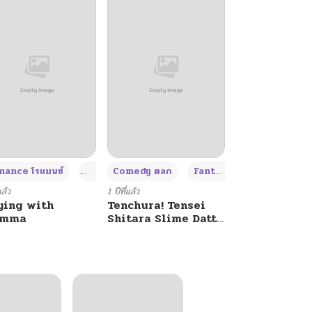
+4
+4
+3
ance โรแมนซ์
Adult ผู้ใหญ่
Comedy ตลก
Fantasy แฟนตาซี
แล้ว
1 ปีที่แล้ว
ying with
Tenchura! Tensei
umma
Shitara Slime Datta
Ken