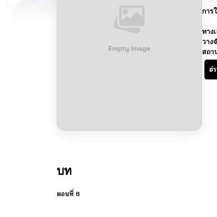
การใ
ทางเ
วางจ
สถา
อ่
บท
ตอนที่ 8