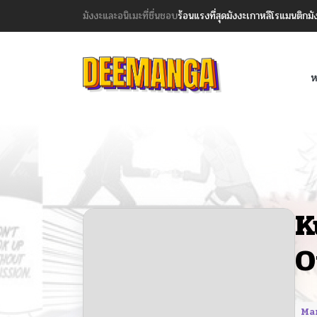
มังงะและอนิเมะที่ชื่นชอบ
ร้อนแรงที่สุด
มังงะเกาหลี
โรแมนติก
มั
ห
K
O
Ma