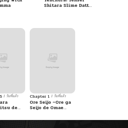
umma
Shitara Slime Datta
Ken
1 วันที่แล้ว
1 วันที่แล้ว
5
Chapter 1
ara
Ore Seijo ~Ore ga
itsu de
Seijo de Omae
Akuyaku Reijou
Saikyou Tag
Otome Game