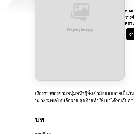
ทางเ
วางจ
สถา
อ่
เรื่องราวของชามหนุ่มหน้าผู้พึ่งเข้ามัธยมปลายเป็นว
พยายามขอโทษอีกฝ่าย สุดท้ายทำให้เขาได้พบกับควา
บท