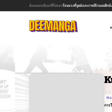
มังงะและอนิเมะที่ชื่นชอบ
ร้อนแรงที่สุด
มังงะเกาหลี
โรแมนติก
มั
ห
K
Ma
การใ