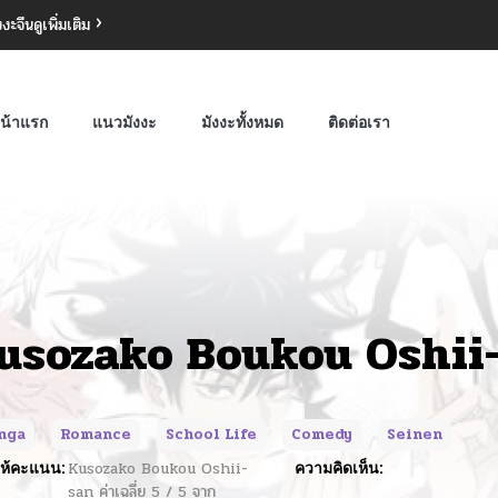
งงะจีน
ดูเพิ่มเติม
น้าแรก
แนวมังงะ
มังงะทั้งหมด
ติดต่อเรา
usozako Boukou Oshii
nga
Romance
School Life
Comedy
Seinen
ห้คะแนน:
Kusozako Boukou Oshii-
ความคิดเห็น:
san
ค่าเฉลี่ย
5
/
5
จาก