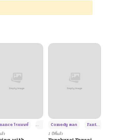
+4
+4
+3
ance โรแมนซ์
Adult ผู้ใหญ่
Comedy ตลก
Fantasy แฟนตาซี
แล้ว
1 ปีที่แล้ว
ying with
Tenchura! Tensei