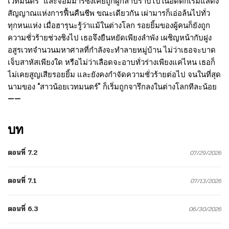
เวทมนตร์” และจอมมารซึ่งเคยถูกผู้กล้าปราบไปในอดีตก็เริ่มแสดง
สัญญาณแห่งการฟื้นคืนชีพ ขณะเดียวกัน เผ่ามารก็เอ่อล้นไปทั่ว
ทุกหนแห่ง เมื่อฮารุนะรู้ว่าแม้ในต่างโลก รอยยิ้มของผู้คนก็ยังถูก
ความชั่วร้ายช่วงชิงไป เธอจึงยืนหยัดเพียงลำพัง เผชิญหน้ากับฝูง
อสูรเวทจำนวนมหาศาลที่กำลังจะทำลายหมู่บ้าน ไม่ว่าเธอจะบาด
เจ็บสาหัสเพียงใด หรือไม่ว่าเลือดจะอาบทั่วร่างเพียงแค่ไหน เธอก็
ไม่เคยสูญเสียรอยยิ้ม และยังคงกำจัดความชั่วร้ายต่อไป จนในที่สุด
นามของ “สาวน้อยเวทมนตร์” ก็เริ่มถูกจารึกลงในต่างโลกทีละน้อย
——
บท
ตอนที่ 7.2
07/29/2026
ตอนที่ 7.1
07/13/2026
ตอนที่ 6.3
06/30/2026