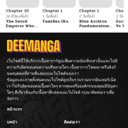
Chapter 33
Chapter 1
Chapter 1
Chapt
14 ชั่วโมงที่แล้ว
1 วันที่แล้ว
2 วันที่แล้ว
3 วันที่แ
The Sword
FamiRes Iko.
Blue Archive
Socia
Emperor Who
Pandemonium
Vs Yu
Surpasses His
Vacation By
Previous Life
Hayashiya
จักรพรรดิเทพดาบ
ผงาดเหนือชาติภพ
เว็บไซต์นี้ให้บริการเนื้อหาการ์ตูนเพื่อความบันเทิงเท่านั้นและไม่มี
ความรับผิดชอบต่อความเสียหายใดๆ เนื้อหาการโฆษณาหรือลิงก์
ของบุคคลที่สามที่แสดงบนเว็บไซต์ของเรา
ข้อมูลและภาพทั้งหมดบนเว็บไซต์ถูกเก็บรวบรวมจากอินเทอร์เน็ต
เราไม่รับผิดชอบต่อเนื้อหาใดๆ หากคุณหรือองค์กรของคุณมีปัญหา
ใดๆ ที่เกี่ยวข้องกับเนื้อหาที่แสดงบนเว็บไซต์ กรุณาติดต่อเราเพื่อ
จัดการ
หน้าแรก
บทนำ
ติดต่อเรา