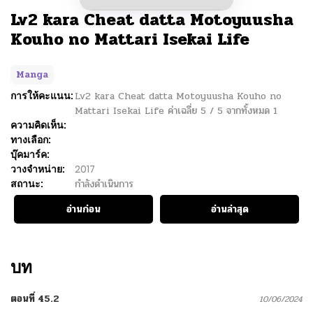
Lv2 kara Cheat datta Motoyuusha
Kouho no Mattari Isekai Life
Manga
การให้คะแนน:
Lv2 kara Cheat datta Motoyuusha Kouho no
Mattari Isekai Life
ค่าเฉลี่ย
5
/
5
จากทั้งหมด
1
ความคิดเห็น:
ทางเลือก:
บุ๊คมาร์ค:
วางจำหน่าย:
2017
สถานะ:
กำลังดำเนินการ
อ่านก่อน
อ่านล่าสุด
บท
ตอนที่ 45.2
10/06/2024