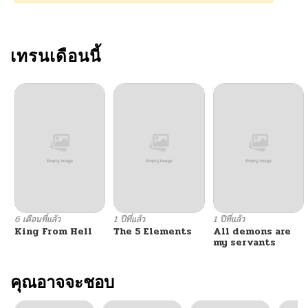
ตอนที่ 37.1
10/06/2024
ตอนที่ 36.2
เทรนเดือนนี้
10/06/2024
ตอนที่ 36.1
10/06/2024
ตอนที่ 35.2
10/06/2024
ตอนที่ 35.1
10/06/2024
ตอนที่ 34
10/06/2024
6 เดือนที่แล้ว
1 ปีที่แล้ว
1 ปีที่แล้ว
King From Hell
The 5 Elements
All demons are
ตอนที่ 33
10/06/2024
my servants
ตอนที่ 32
คุณอาจจะชอบ
10/06/2024