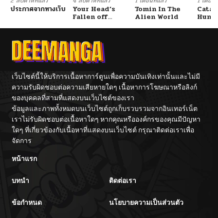
2 สัปดาห์ที่แล้ว
4 สัปดาห์ที่แล้ว
1 เดือนที่แล้ว
1 เดือนที
ประกาศจากทางเว็บ
Your Head’s
Tomin In The
Catac
Fallen off
Alien World
Hunte
Again
An Ex
Point
เว็บไซต์นี้ให้บริการเนื้อหาการ์ตูนเพื่อความบันเทิงเท่านั้นและไม่มี
ความรับผิดชอบต่อความเสียหายใดๆ เนื้อหาการโฆษณาหรือลิงก์
ของบุคคลที่สามที่แสดงบนเว็บไซต์ของเรา
ข้อมูลและภาพทั้งหมดบนเว็บไซต์ถูกเก็บรวบรวมจากอินเทอร์เน็ต
เราไม่รับผิดชอบต่อเนื้อหาใดๆ หากคุณหรือองค์กรของคุณมีปัญหา
ใดๆ ที่เกี่ยวข้องกับเนื้อหาที่แสดงบนเว็บไซต์ กรุณาติดต่อเราเพื่อ
จัดการ
หน้าแรก
บทนำ
ติดต่อเรา
ข้อกำหนด
นโยบายความเป็นส่วนตัว