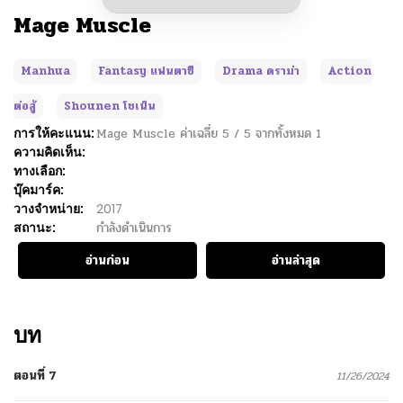
Mage Muscle
Manhua
Fantasy แฟนตาซี
Drama ดราม่า
Action
ต่อสู้
Shounen โชเน็น
การให้คะแนน:
Mage Muscle
ค่าเฉลี่ย
5
/
5
จากทั้งหมด
1
ความคิดเห็น:
ทางเลือก:
บุ๊คมาร์ค:
วางจำหน่าย:
2017
สถานะ:
กำลังดำเนินการ
อ่านก่อน
อ่านล่าสุด
บท
ตอนที่ 7
11/26/2024