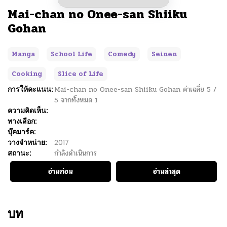
Mai-chan no Onee-san Shiiku
Gohan
Manga
School Life
Comedy
Seinen
Cooking
Slice of Life
การให้คะแนน:
Mai-chan no Onee-san Shiiku Gohan
ค่าเฉลี่ย
5
/
5
จากทั้งหมด
1
ความคิดเห็น:
ทางเลือก:
บุ๊คมาร์ค:
วางจำหน่าย:
2017
สถานะ:
กำลังดำเนินการ
อ่านก่อน
อ่านล่าสุด
บท