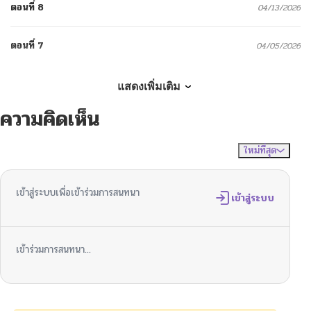
ตอนที่ 8
04/13/2026
ตอนที่ 7
04/05/2026
ตอนที่ 6
03/31/2026
แสดงเพิ่มเติม
ความคิดเห็น
ตอนที่ 5.1
03/26/2026
ใหม่ที่สุด
ไม่มีความคิดเห็น
จัดเรียงตาม
ตอนที่ 5
03/18/2026
เข้าสู่ระบบเพื่อเข้าร่วมการสนทนา
ตอนที่ 4
เข้าสู่ระบบ
03/12/2026
ตอนที่ 3
03/08/2026
เข้าร่วมการสนทนา...
ตอนที่ 2
02/27/2026