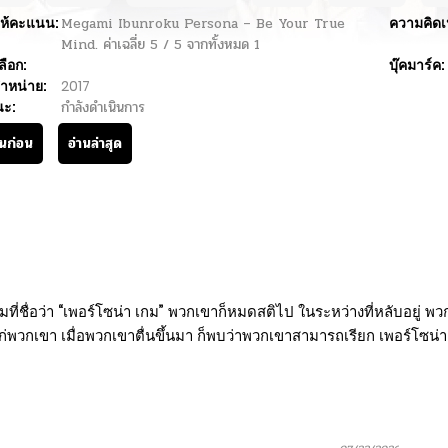
ห้คะแนน:
Megami Ibunroku Persona – Be Your True
ความคิดเ
Mind.
ค่าเฉลี่ย
5
/
5
จากทั้งหมด
1
ลือก:
บุ๊คมาร์ค:
ำหน่าย:
2017
นะ:
กำลังดำเนินการ
านก่อน
อ่านล่าสุด
รมที่ชื่อว่า “เพอร์โซน่า เกม” พวกเขาก็หมดสติไป ในระหว่างที่หลับอยู่ พ
แก่พวกเขา เมื่อพวกเขาตื่นขึ้นมา ก็พบว่าพวกเขาสามารถเรียก เพอร์โซน่