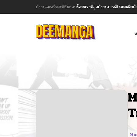
มังงะและอนิเมะที่ชื่นชอบ
ร้อนแรงที่สุด
มังงะเกาหลี
โรแมนติก
มั
ห
M
T
Ma