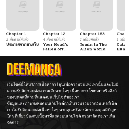
ตอนที่ 14
10/06/2024
ตอนที่ 13
10/06/2024
Chapter 1
Chapter 12
Chapter 153
Chapt
ตอนที่ 12
10/06/2024
2 สัปดาห์ที่แล้ว
4 สัปดาห์ที่แล้ว
1 เดือนที่แล้ว
1 เดือนที
ประกาศจากทางเว็บ
Your Head’s
Tomin In The
Catac
Fallen off
Alien World
Hunte
ตอนที่ 11
10/06/2024
Again
An Ex
Point
ตอนที่ 10
10/06/2024
ตอนที่ 9
10/06/2024
เว็บไซต์นี้ให้บริการเนื้อหาการ์ตูนเพื่อความบันเทิงเท่านั้นและไม่มี
ความรับผิดชอบต่อความเสียหายใดๆ เนื้อหาการโฆษณาหรือลิงก์
ของบุคคลที่สามที่แสดงบนเว็บไซต์ของเรา
ตอนที่ 8
10/06/2024
ข้อมูลและภาพทั้งหมดบนเว็บไซต์ถูกเก็บรวบรวมจากอินเทอร์เน็ต
เราไม่รับผิดชอบต่อเนื้อหาใดๆ หากคุณหรือองค์กรของคุณมีปัญหา
ตอนที่ 7
10/06/2024
ใดๆ ที่เกี่ยวข้องกับเนื้อหาที่แสดงบนเว็บไซต์ กรุณาติดต่อเราเพื่อ
จัดการ