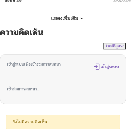
ตอนที่ 29
02/21/2026
ตอนที่ 28
02/07/2026
แสดงเพิ่มเติม
ความคิดเห็น
ตอนที่ 27
01/24/2026
ใหม่ที่สุด
ไม่มีความคิดเห็น
จัดเรียงตาม
ตอนที่ 26
01/10/2026
เข้าสู่ระบบเพื่อเข้าร่วมการสนทนา
ตอนที่ 25
เข้าสู่ระบบ
12/27/2025
ตอนที่ 24
12/14/2025
เข้าร่วมการสนทนา...
ตอนที่ 23
11/16/2025
ตอนที่ 22
11/02/2025
ยังไม่มีความคิดเห็น
ตอนที่ 21
10/19/2025