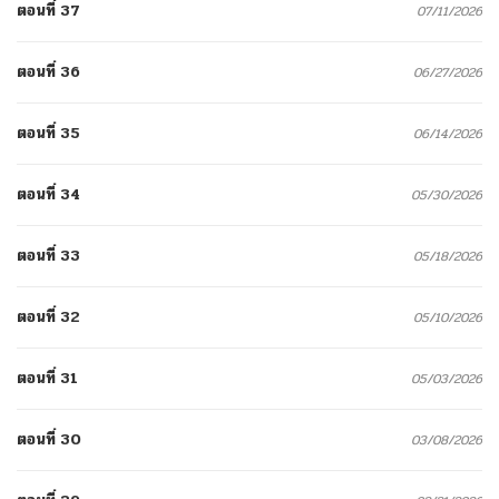
ตอนที่ 37
07/11/2026
ตอนที่ 36
06/27/2026
ตอนที่ 35
06/14/2026
ตอนที่ 34
05/30/2026
ตอนที่ 33
05/18/2026
ตอนที่ 32
05/10/2026
ตอนที่ 31
05/03/2026
ตอนที่ 30
03/08/2026