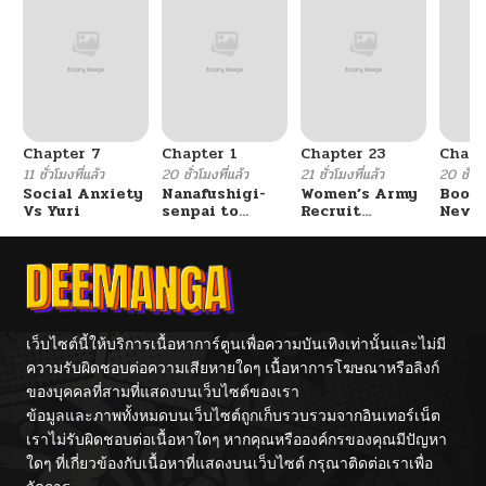
ตอนที่ 12
05/31/2025
ตอนที่ 11
05/17/2025
Chapter 7
Chapter 1
Chapter 23
Chapt
ตอนที่ 10
05/03/2025
11 ชั่วโมงที่แล้ว
20 ชั่วโมงที่แล้ว
21 ชั่วโมงที่แล้ว
20 ชั่วโม
Social Anxiety
Nanafushigi-
Women’s Army
Booty
Vs Yuri
senpai to
Recruit
Never
ตอนที่ 9
04/22/2025
Tetsujin-kun
Training
With
Center
Fight
ตอนที่ 8
04/06/2025
ตอนที่ 7
04/06/2025
เว็บไซต์นี้ให้บริการเนื้อหาการ์ตูนเพื่อความบันเทิงเท่านั้นและไม่มี
ความรับผิดชอบต่อความเสียหายใดๆ เนื้อหาการโฆษณาหรือลิงก์
ของบุคคลที่สามที่แสดงบนเว็บไซต์ของเรา
ตอนที่ 6
04/06/2025
ข้อมูลและภาพทั้งหมดบนเว็บไซต์ถูกเก็บรวบรวมจากอินเทอร์เน็ต
เราไม่รับผิดชอบต่อเนื้อหาใดๆ หากคุณหรือองค์กรของคุณมีปัญหา
ตอนที่ 5
04/06/2025
ใดๆ ที่เกี่ยวข้องกับเนื้อหาที่แสดงบนเว็บไซต์ กรุณาติดต่อเราเพื่อ