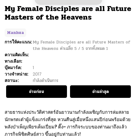
My Female Disciples are all Future
Masters of the Heavens
Manhua
การให้คะแนน:
My Female Disciples are all Future Masters of
the Heavens
ค่าเฉลี่ย
5
/
5
จากทั้งหมด
1
ความคิดเห็น:
ทางเลือก:
บุ๊คมาร์ค:
1
วางจำหน่าย:
2017
สถานะ:
กำลังดำเนินการ
อ่านก่อน
อ่านล่าสุด
สายธารแห่งประวัติศาสตร์อันยาวนานกำลังเผชิญกับการล่มสลาย
นักพรตเต๋าผู้แข็งแกร่งที่สุด หวนคืนสู่เมื่อหนึ่งแสนปีก่อนพร้อมด้วย
พลังบำเพ็ญเพียรเต็มเปี่ยม? ติ๊ง~ ภารกิจระบบของท่านมาถึงแล้ว
ภารกิจพิชิตศิษย์สาว ขึ้นอยู่กับท่านแล้ว!