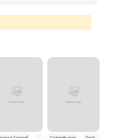
+4
+4
+3
ance โรแมนซ์
Adult ผู้ใหญ่
Comedy ตลก
Fantasy แฟนตาซี