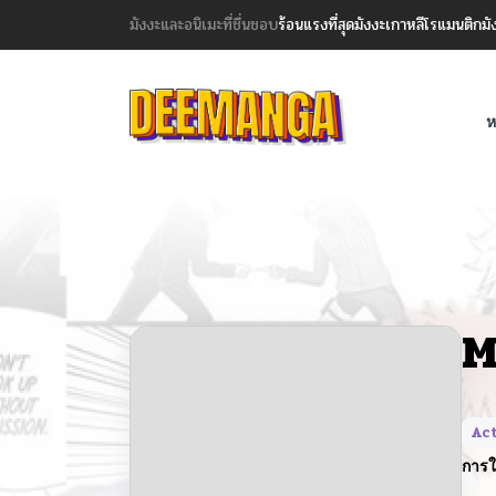
มังงะและอนิเมะที่ชื่นชอบ
ร้อนแรงที่สุด
มังงะเกาหลี
โรแมนติก
มั
ห
M
Ac
การใ