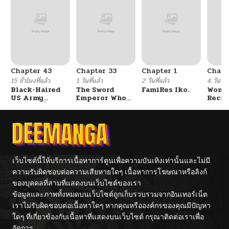
ตอนที่ 99
01/23/2026
ตอนที่ 98
01/23/2026
Chapter 43
Chapter 33
Chapter 1
Chapt
ตอนที่ 97
01/06/2026
15 ชั่วโมงที่แล้ว
1 วันที่แล้ว
2 วันที่แล้ว
4 วันที่แ
Black-Haired
The Sword
FamiRes Iko.
Wome
US Army
Emperor Who
Recru
ตอนที่ 96
01/05/2026
General ย้อนเวลา
Surpasses His
Train
มาเป็นจอมพลสหรัฐ
Previous Life
Cente
จักรพรรดิเทพดาบ
ผงาดเหนือชาติภพ
ตอนที่ 95
12/09/2025
ตอนที่ 94
12/09/2025
เว็บไซต์นี้ให้บริการเนื้อหาการ์ตูนเพื่อความบันเทิงเท่านั้นและไม่มี
ความรับผิดชอบต่อความเสียหายใดๆ เนื้อหาการโฆษณาหรือลิงก์
ของบุคคลที่สามที่แสดงบนเว็บไซต์ของเรา
ตอนที่ 93
12/05/2025
ข้อมูลและภาพทั้งหมดบนเว็บไซต์ถูกเก็บรวบรวมจากอินเทอร์เน็ต
เราไม่รับผิดชอบต่อเนื้อหาใดๆ หากคุณหรือองค์กรของคุณมีปัญหา
ตอนที่ 92
11/22/2025
ใดๆ ที่เกี่ยวข้องกับเนื้อหาที่แสดงบนเว็บไซต์ กรุณาติดต่อเราเพื่อ
จัดการ