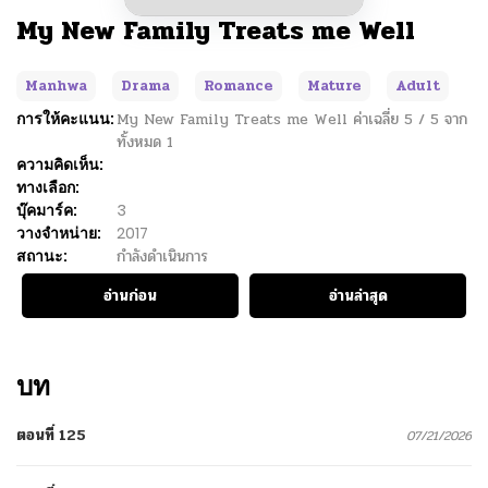
My New Family Treats me Well
Manhwa
Drama
Romance
Mature
Adult
การให้คะแนน:
My New Family Treats me Well
ค่าเฉลี่ย
5
/
5
จาก
ทั้งหมด
1
ความคิดเห็น:
ทางเลือก:
บุ๊คมาร์ค:
3
วางจำหน่าย:
2017
สถานะ:
กำลังดำเนินการ
อ่านก่อน
อ่านล่าสุด
บท
ตอนที่ 125
07/21/2026