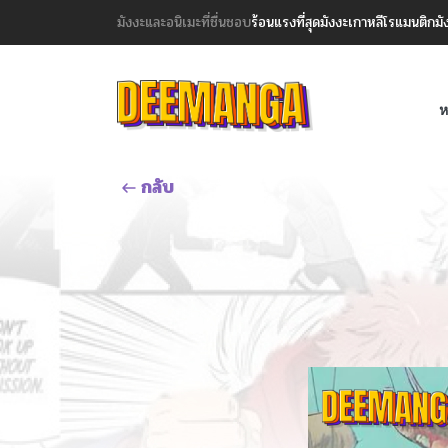
มังงะและอนิเมะที่ชื่นชอบ
ร้อนแรงที่สุด
มังงะเกาหลี
โรแมนติก
มั
ห
กลับ