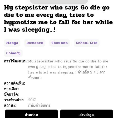
My stepsister who says Go die go
die to me every day, tries to
hypnotize me to fall for her while
I was sleeping…!
Manga
Romance
Shounen
School Life
Comedy
การให้คะแนน:
My stepsister who says Go die go die to me
every day, tries to hypnotize me to fall for
her while I was sleeping…!
ค่าเฉลี่ย
5
/
5
จาก
ทั้งหมด
1
ความคิดเห็น:
ทางเลือก:
บุ๊คมาร์ค:
วางจำหน่าย:
2017
สถานะ:
กำลังดำเนินการ
อ่านก่อน
อ่านล่าสุด