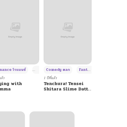
+4
+4
+3
ance โรแมนซ์
Adult ผู้ใหญ่
Comedy ตลก
Fantasy แฟนตาซี
แล้ว
1 ปีที่แล้ว
ying with
Tenchura! Tensei
umma
Shitara Slime Datta
Ken