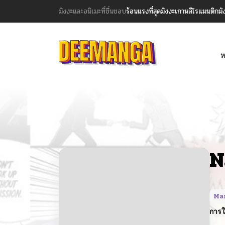
มังงะและอนิเมะที่ชื่นชอบ
ร้อนแรงที่สุด
มังงะเกาหลี
โรแมนติก
มั
ห
N
Ma
การใ