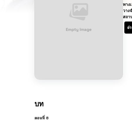
ทางเ
วางจ
สถา
อ่
บท
ตอนที่ 8