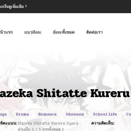
งงะจีน
ดูเพิ่มเติม
น้าแรก
แนวมังงะ
มังงะทั้งหมด
ติดต่อเรา
azeka Shitatte Kureru
nga
Drama
Romance
Shounen
School Life
C
ห้คะแนน:
Nazeka Shitatte Kureru Gyaru
ความคิดเห็น:
ค่าเฉลี่ย
5
/
5
จากทั้งหมด
1