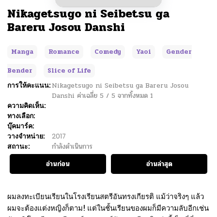
Nikagetsugo ni Seibetsu ga
Bareru Josou Danshi
Manga
Romance
Comedy
Yaoi
Gender
Bender
Slice of Life
การให้คะแนน:
Nikagetsugo ni Seibetsu ga Bareru Josou
Danshi
ค่าเฉลี่ย
5
/
5
จากทั้งหมด
1
ความคิดเห็น:
ทางเลือก:
บุ๊คมาร์ค:
วางจำหน่าย:
2017
สถานะ:
กำลังดำเนินการ
อ่านก่อน
อ่านล่าสุด
ผมลงทะเบียนเรียนในโรงเรียนสตรีอันทรงเกียรติ แม้ว่าจริงๆ แล้ว
ผมจะต้องแต่งหญิงก็ตาม! แต่ในชั้นเรียนของผมก็มีความลับอีกเช่น