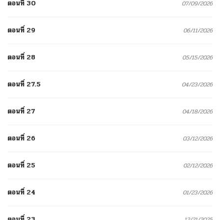
ตอนที่ 30
07/09/2026
ตอนที่ 29
06/11/2026
ตอนที่ 28
05/15/2026
ตอนที่ 27.5
04/23/2026
ตอนที่ 27
04/18/2026
ตอนที่ 26
03/12/2026
ตอนที่ 25
02/12/2026
ตอนที่ 24
01/23/2026
ตอนที่ 23
12/21/2025