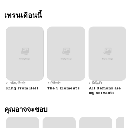
ตอนที่ 15
เทรนเดือนนี้
04/22/2025
ตอนที่ 14
04/22/2025
ตอนที่ 13
10/24/2024
ตอนที่ 12
10/24/2024
ตอนที่ 11
10/24/2024
6 เดือนที่แล้ว
1 ปีที่แล้ว
1 ปีที่แล้ว
King From Hell
The 5 Elements
All demons are
ตอนที่ 10
10/24/2024
my servants
ตอนที่ 9
คุณอาจจะชอบ
10/24/2024
ตอนที่ 8
10/24/2024