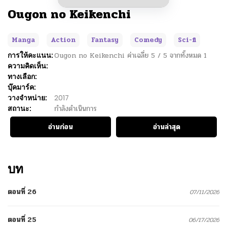
Ougon no Keikenchi
Manga
Action
Fantasy
Comedy
Sci-fi
การให้คะแนน:
Ougon no Keikenchi
ค่าเฉลี่ย
5
/
5
จากทั้งหมด
1
ความคิดเห็น:
ทางเลือก:
บุ๊คมาร์ค:
วางจำหน่าย:
2017
สถานะ:
กำลังดำเนินการ
อ่านก่อน
อ่านล่าสุด
บท
ตอนที่ 26
07/11/2026
ตอนที่ 25
06/17/2026