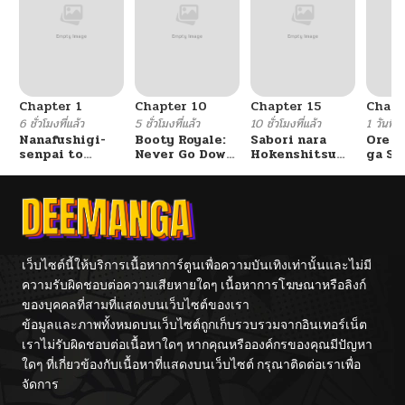
ตอนที่ 1
10/25/2024
Chapter 1
Chapter 10
Chapter 15
Chapt
6 ชั่วโมงที่แล้ว
5 ชั่วโมงที่แล้ว
10 ชั่วโมงที่แล้ว
1 วันที่แ
Nanafushigi-
Booty Royale:
Sabori nara
Ore S
senpai to
Never Go Down
Hokenshitsu
ga Se
Tetsujin-kun
Without A
de Douzo?
Omae
Fight!
Reijo
Tag 
Game
Kour
Itash
เว็บไซต์นี้ให้บริการเนื้อหาการ์ตูนเพื่อความบันเทิงเท่านั้นและไม่มี
ความรับผิดชอบต่อความเสียหายใดๆ เนื้อหาการโฆษณาหรือลิงก์
ของบุคคลที่สามที่แสดงบนเว็บไซต์ของเรา
ข้อมูลและภาพทั้งหมดบนเว็บไซต์ถูกเก็บรวบรวมจากอินเทอร์เน็ต
เราไม่รับผิดชอบต่อเนื้อหาใดๆ หากคุณหรือองค์กรของคุณมีปัญหา
ใดๆ ที่เกี่ยวข้องกับเนื้อหาที่แสดงบนเว็บไซต์ กรุณาติดต่อเราเพื่อ
จัดการ