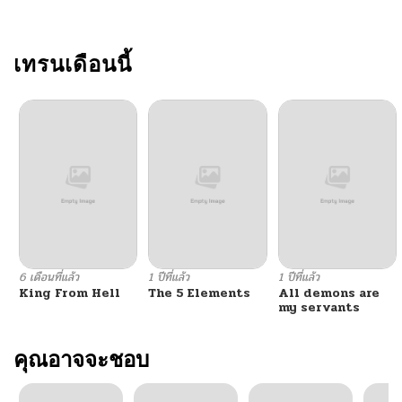
ตอนที่ 16
05/10/2026
ตอนที่ 15
เทรนเดือนนี้
05/10/2026
ตอนที่ 14
05/10/2026
ตอนที่ 13
05/10/2026
ตอนที่ 12
05/10/2026
ตอนที่ 11
05/10/2026
6 เดือนที่แล้ว
1 ปีที่แล้ว
1 ปีที่แล้ว
King From Hell
The 5 Elements
All demons are
ตอนที่ 10
05/10/2026
my servants
ตอนที่ 9
คุณอาจจะชอบ
05/10/2026