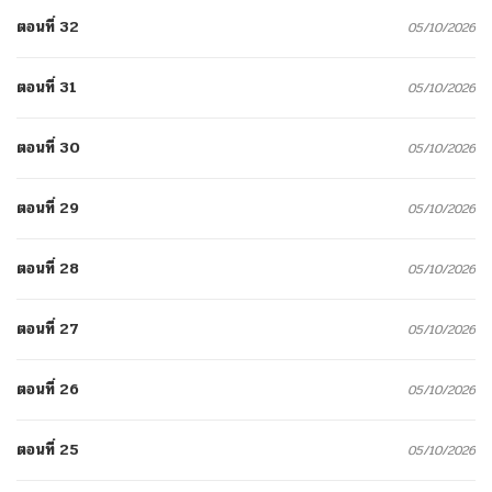
ตอนที่ 32
05/10/2026
ตอนที่ 31
05/10/2026
ตอนที่ 30
05/10/2026
ตอนที่ 29
05/10/2026
ตอนที่ 28
05/10/2026
ตอนที่ 27
05/10/2026
ตอนที่ 26
05/10/2026
ตอนที่ 25
05/10/2026