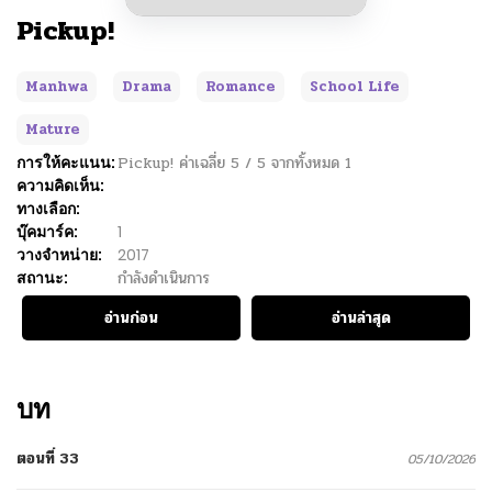
Pickup!
Manhwa
Drama
Romance
School Life
Mature
การให้คะแนน:
Pickup!
ค่าเฉลี่ย
5
/
5
จากทั้งหมด
1
ความคิดเห็น:
ทางเลือก:
บุ๊คมาร์ค:
1
วางจำหน่าย:
2017
สถานะ:
กำลังดำเนินการ
อ่านก่อน
อ่านล่าสุด
บท
ตอนที่ 33
05/10/2026