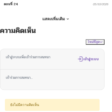
ตอนที่ 24
05/10/2026
ตอนที่ 23
05/10/2026
แสดงเพิ่มเติม
ความคิดเห็น
ตอนที่ 22
05/10/2026
ใหม่ที่สุด
ไม่มีความคิดเห็น
จัดเรียงตาม
ตอนที่ 21
05/10/2026
เข้าสู่ระบบเพื่อเข้าร่วมการสนทนา
ตอนที่ 20
เข้าสู่ระบบ
05/10/2026
ตอนที่ 19
05/10/2026
เข้าร่วมการสนทนา...
ตอนที่ 18
05/10/2026
ตอนที่ 17
05/10/2026
ยังไม่มีความคิดเห็น