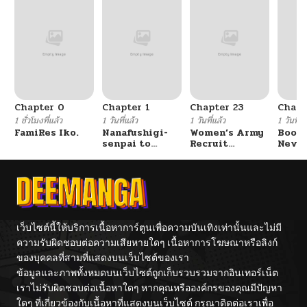
ตอนที่ 8
05/10/2026
ตอนที่ 7
05/10/2026
ตอนที่ 6
05/10/2026
Chapter 0
Chapter 1
Chapter 23
Chapt
ตอนที่ 5
05/10/2026
1 ชั่วโมงที่แล้ว
1 วันที่แล้ว
1 วันที่แล้ว
1 วันที่แ
FamiRes Iko.
Nanafushigi-
Women’s Army
Booty
senpai to
Recruit
Never
ตอนที่ 4
05/10/2026
Tetsujin-kun
Training
With
Center
Fight
ตอนที่ 3
09/24/2025
ตอนที่ 2
09/19/2025
เว็บไซต์นี้ให้บริการเนื้อหาการ์ตูนเพื่อความบันเทิงเท่านั้นและไม่มี
ความรับผิดชอบต่อความเสียหายใดๆ เนื้อหาการโฆษณาหรือลิงก์
ของบุคคลที่สามที่แสดงบนเว็บไซต์ของเรา
ตอนที่ 1
09/09/2025
ข้อมูลและภาพทั้งหมดบนเว็บไซต์ถูกเก็บรวบรวมจากอินเทอร์เน็ต
เราไม่รับผิดชอบต่อเนื้อหาใดๆ หากคุณหรือองค์กรของคุณมีปัญหา
ใดๆ ที่เกี่ยวข้องกับเนื้อหาที่แสดงบนเว็บไซต์ กรุณาติดต่อเราเพื่อ