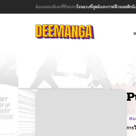
มังงะและอนิเมะที่ชื่นชอบ
ร้อนแรงที่สุด
มังงะเกาหลี
โรแมนติก
มั
ห
P
Ma
การใ