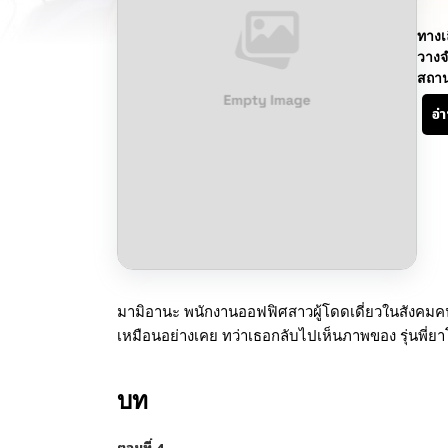
ทางเ
วางจ
สถา
อ่
มามิอานะ พนักงานออฟฟิศสาวผู้โดดเดี่ยวในสังคมค
เหมือนอย่างเคย ทว่าเธอกลับไปเห็นภาพของ รุ่นพี่ยาโต
บท