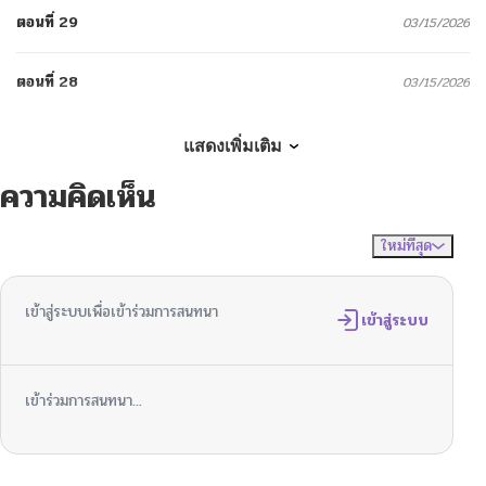
ตอนที่ 29
03/15/2026
ตอนที่ 28
03/15/2026
ตอนที่ 27
03/13/2026
แสดงเพิ่มเติม
ความคิดเห็น
ตอนที่ 26
03/13/2026
ใหม่ที่สุด
ไม่มีความคิดเห็น
จัดเรียงตาม
ตอนที่ 25
02/11/2026
เข้าสู่ระบบเพื่อเข้าร่วมการสนทนา
ตอนที่ 24
เข้าสู่ระบบ
02/11/2026
ตอนที่ 23
02/10/2026
เข้าร่วมการสนทนา...
ตอนที่ 22
02/10/2026