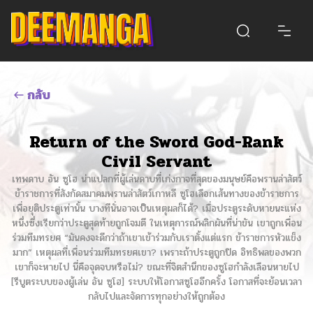
กลับ
Return of the Sword God-Rank
Civil Servant
เทพดาบ อัน ซูโฮ น่าแปลกที่ผู้เล่นดาบที่เก่งกาจที่สุดของมนุษย์คือพรานล่าสัตว์
ข้าราชการที่สังกัดสมาคมพรานล่าสัตว์เกาหลี ซูโฮเลือกเส้นทางของข้าราชการ
เพื่อยุติประตูเท่านั้น บางทีนั่นอาจเป็นเหตุผลก็ได้? เมื่อประตูระดับหายนะแห่ง
หนึ่งซึ่งเรียกว่าประตูสุดท้ายถูกโจมตี ในเหตุการณ์พลิกผันที่น่าขัน เขาถูกเพื่อน
ร่วมทีมทรยศ “มันคงจะดีกว่าถ้าเขาเข้าร่วมกับเราตั้งแต่แรก ข้าราชการหัวแข็ง
มาก” เหตุผลที่เพื่อนร่วมทีมทรยศเขา? เพราะถ้าประตูถูกปิด อิทธิพลของพวก
เขาก็จะหายไป นี่คือจุดจบหรือไม่? ขณะที่จิตสำนึกของซูโฮกำลังเลือนหายไป
[รีบูตระบบของผู้เล่น อัน ซูโฮ] ระบบให้โอกาสซูโฮอีกครั้ง โอกาสที่จะย้อนเวลา
กลับไปและจัดการทุกอย่างให้ถูกต้อง