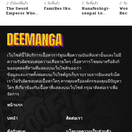
2 ชั่วโมงที่แล้ว
1 วันที่แล้ว
2 วันที่แล้ว
2 วันที่แ
The Sword
FamiRes Iko.
Nanafushigi-
Wome
Emperor Who
senpai to
Recru
Surpasses His
Tetsujin-kun
Train
Previous Life
Cente
จักรพรรดิเทพดาบ
ผงาดเหนือชาติภพ
เว็บไซต์นี้ให้บริการเนื้อหาการ์ตูนเพื่อความบันเทิงเท่านั้นและไม่มี
ความรับผิดชอบต่อความเสียหายใดๆ เนื้อหาการโฆษณาหรือลิงก์
ของบุคคลที่สามที่แสดงบนเว็บไซต์ของเรา
ข้อมูลและภาพทั้งหมดบนเว็บไซต์ถูกเก็บรวบรวมจากอินเทอร์เน็ต
เราไม่รับผิดชอบต่อเนื้อหาใดๆ หากคุณหรือองค์กรของคุณมีปัญหา
ใดๆ ที่เกี่ยวข้องกับเนื้อหาที่แสดงบนเว็บไซต์ กรุณาติดต่อเราเพื่อ
จัดการ
หน้าแรก
บทนำ
ติดต่อเรา
ข้อกำหนด
นโยบายความเป็นส่วนตัว