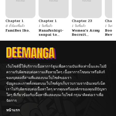
ตอนที่ 56
09/12/2025
Chapter 1
Chapter 1
Chapter 23
Chapt
ตอนที่ 55
09/06/2025
8 ชั่วโมงที่แล้ว
1 วันที่แล้ว
1 วันที่แล้ว
1 วันที่แ
FamiRes Iko.
Nanafushigi-
Women’s Army
Booty
senpai to
Recruit
Never
ตอนที่ 54
08/29/2025
Tetsujin-kun
Training
With
Center
Fight
ตอนที่ 53
08/29/2025
ตอนที่ 52
08/29/2025
เว็บไซต์นี้ให้บริการเนื้อหาการ์ตูนเพื่อความบันเทิงเท่านั้นและไม่มี
ความรับผิดชอบต่อความเสียหายใดๆ เนื้อหาการโฆษณาหรือลิงก์
ของบุคคลที่สามที่แสดงบนเว็บไซต์ของเรา
ตอนที่ 51
06/12/2025
ข้อมูลและภาพทั้งหมดบนเว็บไซต์ถูกเก็บรวบรวมจากอินเทอร์เน็ต
เราไม่รับผิดชอบต่อเนื้อหาใดๆ หากคุณหรือองค์กรของคุณมีปัญหา
ตอนที่ 50
06/05/2025
ใดๆ ที่เกี่ยวข้องกับเนื้อหาที่แสดงบนเว็บไซต์ กรุณาติดต่อเราเพื่อ
จัดการ
ตอนที่ 49
06/05/2025
หน้าแรก