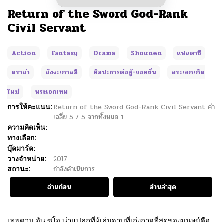
Return of the Sword God-Rank
Civil Servant
Action
Fantasy
Drama
Shounen
แฟนตาซี
ดราม่า
มังงะเกาหลี
ศิลปะการต่อสู้-แอคชั่น
พระเอกเกิด
ใหม่
พระเอกเทพ
การให้คะแนน:
Return of the Sword God-Rank Civil Servant
ค่า
เฉลี่ย
5
/
5
จากทั้งหมด
1
ความคิดเห็น:
ทางเลือก:
บุ๊คมาร์ค:
วางจำหน่าย:
2017
สถานะ:
กำลังดำเนินการ
อ่านก่อน
อ่านล่าสุด
เทพดาบ อัน ซูโฮ น่าแปลกที่ผู้เล่นดาบที่เก่งกาจที่สุดของมนุษย์คือ