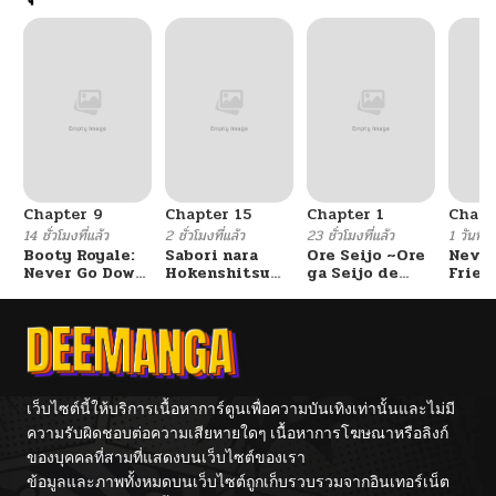
Chapter 9
Chapter 15
Chapter 1
Chapt
14 ชั่วโมงที่แล้ว
2 ชั่วโมงที่แล้ว
23 ชั่วโมงที่แล้ว
1 วันที่แ
Booty Royale:
Sabori nara
Ore Seijo ~Ore
Never
Never Go Down
Hokenshitsu
ga Seijo de
Frien
Without A
de Douzo?
Omae Akuyaku
Fight!
Reijou Saikyou
Tag Otome
Game Kanzen
Kouryaku
Itashimasu wa~
เว็บไซต์นี้ให้บริการเนื้อหาการ์ตูนเพื่อความบันเทิงเท่านั้นและไม่มี
ความรับผิดชอบต่อความเสียหายใดๆ เนื้อหาการโฆษณาหรือลิงก์
ของบุคคลที่สามที่แสดงบนเว็บไซต์ของเรา
ข้อมูลและภาพทั้งหมดบนเว็บไซต์ถูกเก็บรวบรวมจากอินเทอร์เน็ต