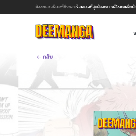
มังงะและอนิเมะที่ชื่นชอบ
ร้อนแรงที่สุด
มังงะเกาหลี
โรแมนติก
มั
ห
กลับ