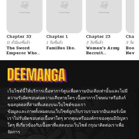
Chapter 33
Chapter 1
Chapter 23
Chapt
11 ชั่วโมงที่แล้ว
1 วันที่แล้ว
3 วันที่แล้ว
3 วันที่แ
The Sword
FamiRes Iko.
Women’s Army
Booty
Emperor Who
Recruit
Never
Surpasses His
Training
With
Previous Life
Center
Fight
จักรพรรดิเทพดาบ
ผงาดเหนือชาติภพ
เว็บไซต์นี้ให้บริการเนื้อหาการ์ตูนเพื่อความบันเทิงเท่านั้นและไม่มี
ความรับผิดชอบต่อความเสียหายใดๆ เนื้อหาการโฆษณาหรือลิงก์
ของบุคคลที่สามที่แสดงบนเว็บไซต์ของเรา
ข้อมูลและภาพทั้งหมดบนเว็บไซต์ถูกเก็บรวบรวมจากอินเทอร์เน็ต
เราไม่รับผิดชอบต่อเนื้อหาใดๆ หากคุณหรือองค์กรของคุณมีปัญหา
ใดๆ ที่เกี่ยวข้องกับเนื้อหาที่แสดงบนเว็บไซต์ กรุณาติดต่อเราเพื่อ
จัดการ