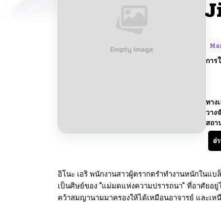
J
Ma
การใ
ทางเ
วางจ
สถา
อ่
อิโนะ เอริ พนักงานสาวผู้ตรากตรำทำงานหนักในแบล็คค
เป็นศิษย์ของ “แม่มดแห่งความปรารถนา” ที่อาศัยอยู่ใน
คว้าสมญานามมาครองให้ได้เหมือนอาจารย์ และเหนือส