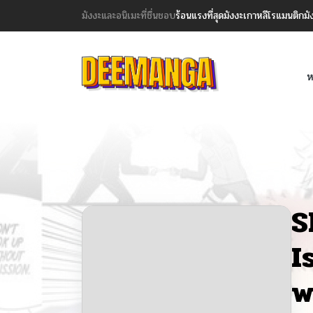
มังงะและอนิเมะที่ชื่นชอบ
ร้อนแรงที่สุด
มังงะเกาหลี
โรแมนติก
มั
ห
S
I
w