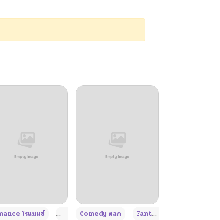
+4
+4
+3
ance โรแมนซ์
Adult ผู้ใหญ่
Comedy ตลก
Fantasy แฟนตาซี