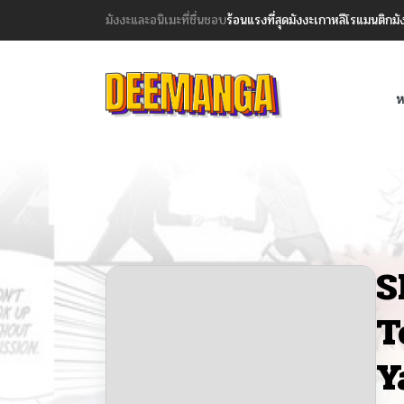
มังงะและอนิเมะที่ชื่นชอบ
ร้อนแรงที่สุด
มังงะเกาหลี
โรแมนติก
มั
ห
S
T
Y