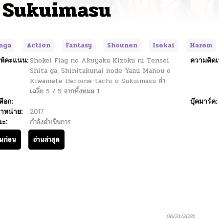
 Sukuimasu
nga
Action
Fantasy
Shounen
Isekai
Harem
ห้คะแนน:
Shokei Flag no Akuyaku Kizoku ni Tensei
ความคิดเ
Shita ga, Shinitakunai node Yami Mahou o
Kiwamete Heroine-tachi o Sukuimasu
ค่า
เฉลี่ย
5
/
5
จากทั้งหมด
1
ลือก:
บุ๊คมาร์ค:
ำหน่าย:
2017
นะ:
กำลังดำเนินการ
านก่อน
อ่านล่าสุด
06/21/2026