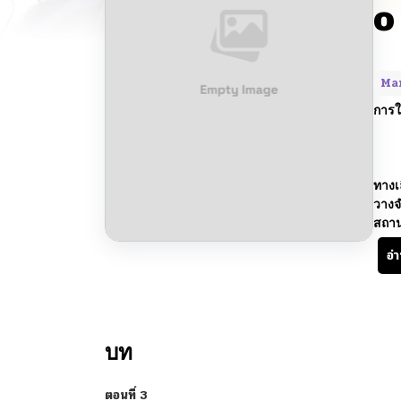
o
Ma
การใ
ทางเ
วางจ
สถา
อ่
บท
ตอนที่ 3