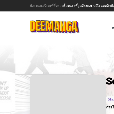
มังงะและอนิเมะที่ชื่นชอบ
ร้อนแรงที่สุด
มังงะเกาหลี
โรแมนติก
มั
ห
S
Ma
การใ