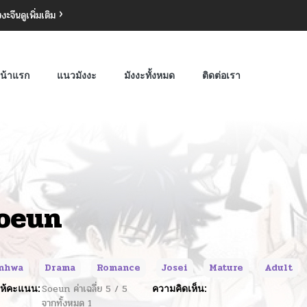
งงะจีน
ดูเพิ่มเติม
น้าแรก
แนวมังงะ
มังงะทั้งหมด
ติดต่อเรา
oeun
nhwa
Drama
Romance
Josei
Mature
Adult
ห้คะแนน:
Soeun
ค่าเฉลี่ย
5
/
5
ความคิดเห็น:
จากทั้งหมด
1