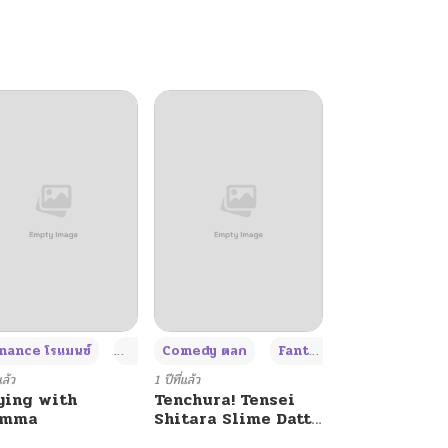
+4
+4
+3
ance โรแมนซ์
Adult ผู้ใหญ่
Comedy ตลก
Fantasy แฟนตาซี
แล้ว
1 ปีที่แล้ว
ying with
Tenchura! Tensei
umma
Shitara Slime Datta
Ken