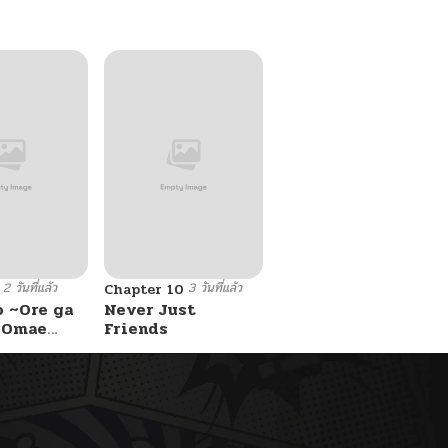
2 วันที่แล้ว
3 วันที่แล้ว
Chapter 10
o ~Ore ga
Never Just
e Omae
Friends
 Reijou
 Tag
Game
Kouryaku
asu wa~