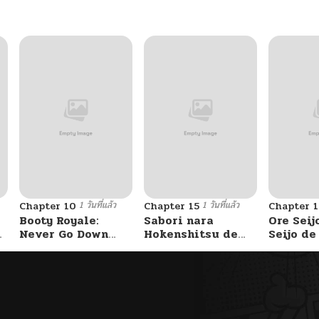
02/10/2026
02/10/2026
02/10/2026
02/10/2026
1 วันที่แล้ว
1 วันที่แล้ว
Chapter 10
Chapter 15
Chapter 1
02/10/2026
Booty Royale:
Sabori nara
Ore Seij
Never Go Down
Hokenshitsu de
Seijo d
Without A Fight!
Douzo?
Akuyaku
02/10/2026
Saikyou
Otome 
Kanzen 
02/10/2026
Itashim