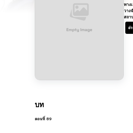
ทางเ
วางจ
สถา
อ่
บท
ตอนที่ 89