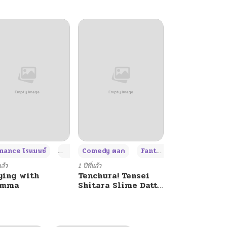
+4
+4
+3
ance โรแมนซ์
Adult ผู้ใหญ่
Comedy ตลก
Fantasy แฟนตาซี
แล้ว
1 ปีที่แล้ว
ying with
Tenchura! Tensei
umma
Shitara Slime Datta
Ken