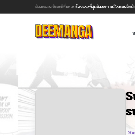
มังงะและอนิเมะที่ชื่นชอบ
ร้อนแรงที่สุด
มังงะเกาหลี
โรแมนติก
มั
ห
S
s
Ma